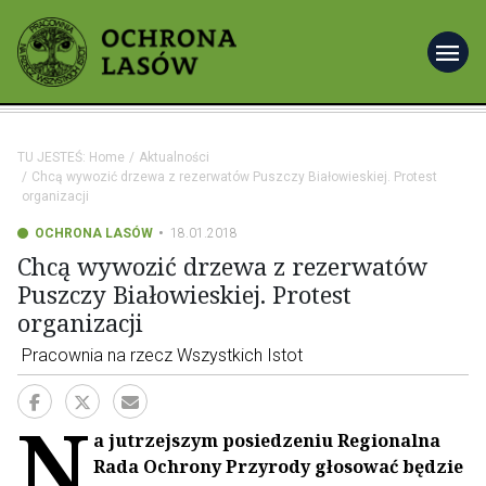
menu
TU JESTEŚ:
Home
Aktualności
Chcą wywozić drzewa z rezerwatów Puszczy Białowieskiej. Protest
organizacji
OCHRONA LASÓW
18.01.2018
Chcą wywozić drzewa z rezerwatów
Puszczy Białowieskiej. Protest
organizacji
Pracownia na rzecz Wszystkich Istot
N
a jutrzejszym posiedzeniu Regionalna
Rada Ochrony Przyrody głosować będzie