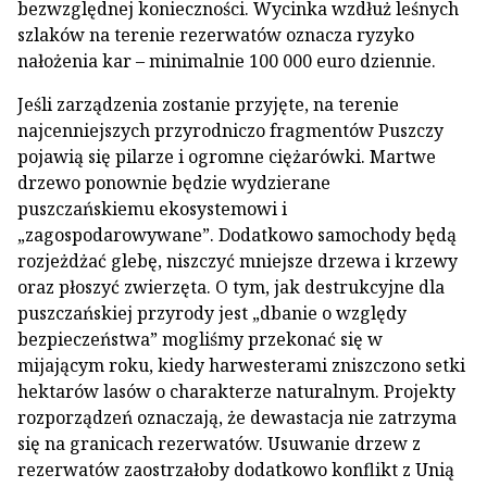
bezwzględnej konieczności. Wycinka wzdłuż leśnych
szlaków na terenie rezerwatów oznacza ryzyko
nałożenia kar – minimalnie 100 000 euro dziennie.
Jeśli zarządzenia zostanie przyjęte, na terenie
najcenniejszych przyrodniczo fragmentów Puszczy
pojawią się pilarze i ogromne ciężarówki. Martwe
drzewo ponownie będzie wydzierane
puszczańskiemu ekosystemowi i
„zagospodarowywane”. Dodatkowo samochody będą
rozjeżdżać glebę, niszczyć mniejsze drzewa i krzewy
oraz płoszyć zwierzęta. O tym, jak destrukcyjne dla
puszczańskiej przyrody jest „dbanie o względy
bezpieczeństwa” mogliśmy przekonać się w
mijającym roku, kiedy harwesterami zniszczono setki
hektarów lasów o charakterze naturalnym. Projekty
rozporządzeń oznaczają, że dewastacja nie zatrzyma
się na granicach rezerwatów. Usuwanie drzew z
rezerwatów zaostrzałoby dodatkowo konflikt z Unią