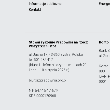
Informacje publiczne
Energet
Kontakt
Stowarzyszenie Pracownia na rzecz
Konto
Wszystkich Istot
Bank S
ul. Jasna 17, 43-360 Bystra, Polska
ul. Zdr
tel. 501 285 417
(biuro i telefon nieczynne w dniach 21
Konto:
lipca – 10 sierpnia 2026 r.)
0001
IBAN: 
biuro@pracownia.org.pl
0001
NIP 547-15-17-679
KRS 0000120960