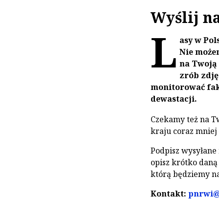
Wyślij n
L
asy w Pol
Nie możem
na Twoją 
zrób zdję
monitorować fak
dewastacji.
Czekamy też na Tw
kraju coraz mniej
Podpisz wysyłane n
opisz krótko daną
którą będziemy na
Kontakt:
pnrwi@