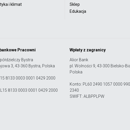
yka i klimat
Sklep
Edukacja
 bankowe Pracowni
Wpłaty z zagranicy
półdzielczy Bystra
Alior Bank
ojowa 3, 43-360 Bystra, Polska
pl. Wolności 9, 43-300 Bielsko-Bia
Polska
 15 8133 0003 0001 0429 2000
Konto: PL60 2490 1057 0000 99
PL15 8133 0003 0001 0429 2000
2340
SWIFT: ALBPPLPW