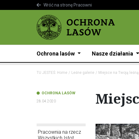
Wróć na stronę Pracowni
Ochrona lasów
Nasze działania
TU JESTEŚ:
Home
Leśne galerie
Miejsce na Twoją leśną 
Miejsc
OCHRONA LASÓW
28.04.2020
Pracownia na rzecz
Wszystkich Istot