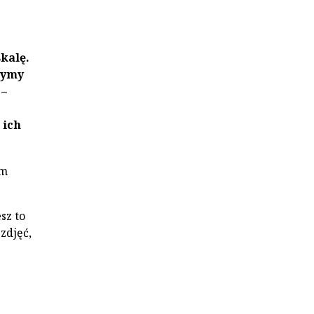
kalę.
zymy
 –
 ich
ym
sz to
zdjęć,