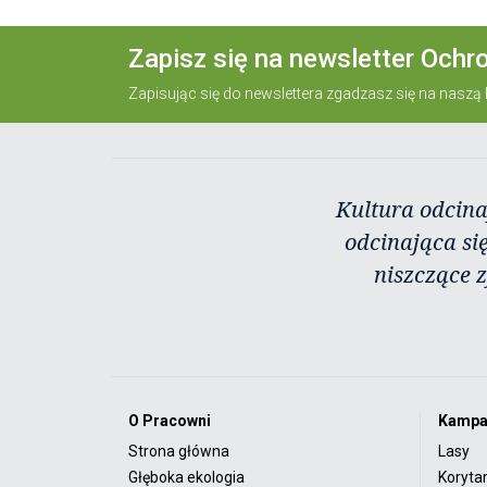
Zapisz się na newsletter Ochr
Zapisując się do newslettera zgadzasz się na naszą
Kultura odcina
odcinająca się
niszczące 
O Pracowni
Kampa
Strona główna
Lasy
Głęboka ekologia
Koryta