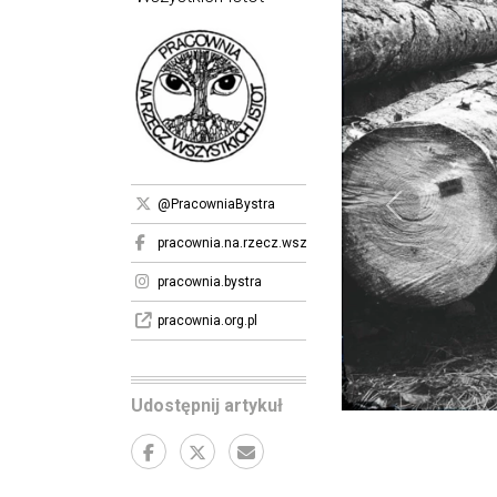
@PracowniaBystra
Poprzedni
pracownia.na.rzecz.wszystkich.istot
pracownia.bystra
pracownia.org.pl
Udostępnij artykuł