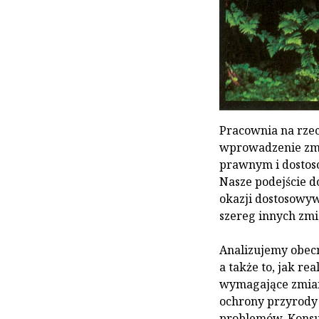
Pracownia na rzec
wprowadzenie zmi
prawnym i dostos
Nasze podejście d
okazji dostosowy
szereg innych zmia
Analizujemy obecn
a także to, jak r
wymagające zmian
ochrony przyrody 
problemów. Konsul