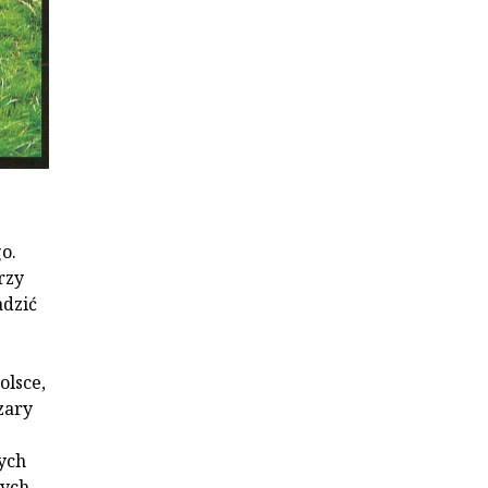
o.
rzy
dzić
olsce,
zary
ych
rych