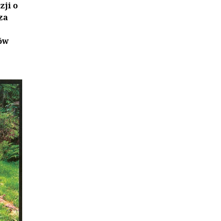
zji o
za
nów