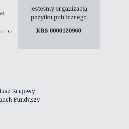
Jesteśmy organizacją
ła,
pożytku publicznego
KRS 0000120960
02 1167
dusz Krajowy
amach Funduszy