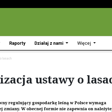
Raporty
Działaj z nami
Więcej
o lasach
zacja ustawy o lasa
wny regulujący gospodarkę leśną w Polsce wymaga
j zmiany. W obecnej formie nie zapewnia on należyte