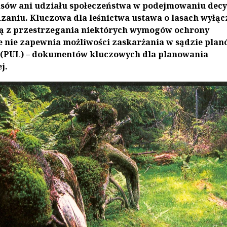
asów ani udziału społeczeństwa w podejmowaniu decy
zaniu. Kluczowa dla leśnictwa ustawa o lasach wyłąc
ą z przestrzegania niektórych wymogów ochrony
że nie zapewnia możliwości zaskarżania w sądzie pla
 (PUL) – dokumentów kluczowych dla planowania
j.