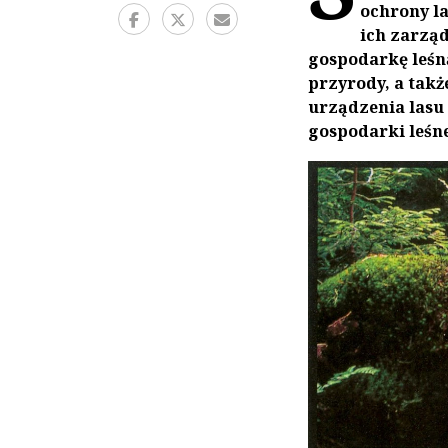
ochrony l
ich zarząd
gospodarkę leśn
przyrody, a tak
urządzenia lasu
gospodarki leśne