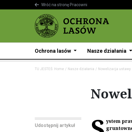
Wróć na stronę Pracowni
Ochrona lasów
Nasze działania
TU JESTEŚ:
Home
Nasze działania
Nowelizacja ustawy 
Noweli
S
ystem pra
Udostępnij artykuł
gruntowne