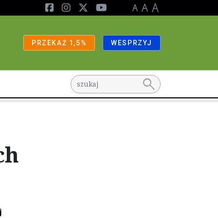
PRZEKAŻ 1,5%
WESPRZYJ
search
ch
j