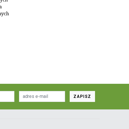
a
nych
ZAPISZ