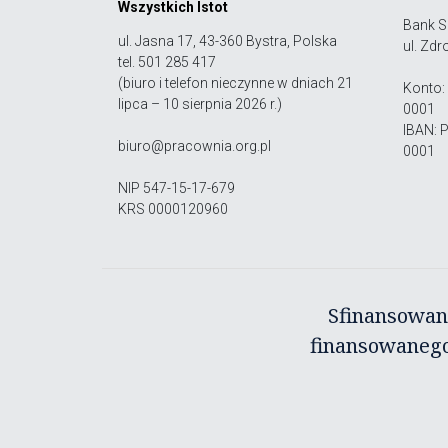
Wszystkich Istot
Bank S
ul. Jasna 17, 43-360 Bystra, Polska
ul. Zdr
tel. 501 285 417
(biuro i telefon nieczynne w dniach 21
Konto:
lipca – 10 sierpnia 2026 r.)
0001
IBAN: 
biuro@pracownia.org.pl
0001
NIP 547-15-17-679
KRS 0000120960
Sfinansowan
finansowanego