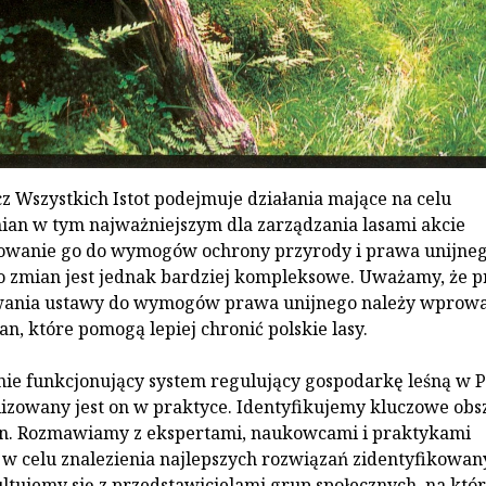
z Wszystkich Istot podejmuje działania mające na celu
an w tym najważniejszym dla zarządzania lasami akcie
owanie go do wymogów ochrony przyrody i prawa unijneg
o zmian jest jednak bardziej kompleksowe. Uważamy, że p
wania ustawy do wymogów prawa unijnego należy wprowa
n, które pomogą lepiej chronić polskie lasy.
ie funkcjonujący system regulujący gospodarkę leśną w P
ealizowany jest on w praktyce. Identyfikujemy kluczowe obs
. Rozmawiamy z ekspertami, naukowcami i praktykami
w celu znalezienia najlepszych rozwiązań zidentyfikowan
tujemy się z przedstawicielami grup społecznych, na któ