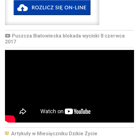
Puszcza Białowieska blokada wycinki 8 czerwca
2017
Artykuły w Miesięczniku Dzikie Życie