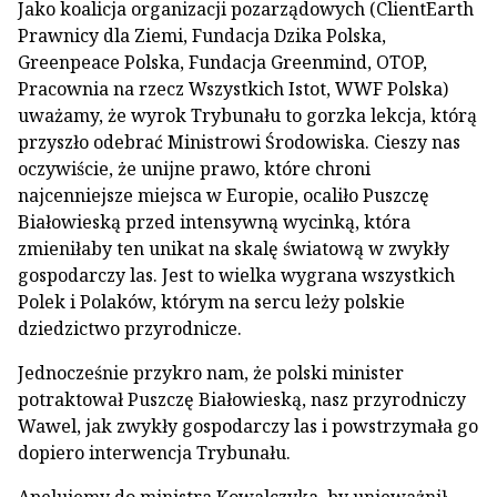
Jako koalicja organizacji pozarządowych (ClientEarth
Prawnicy dla Ziemi, Fundacja Dzika Polska,
Greenpeace Polska, Fundacja Greenmind, OTOP,
Pracownia na rzecz Wszystkich Istot, WWF Polska)
uważamy, że wyrok Trybunału to gorzka lekcja, którą
przyszło odebrać Ministrowi Środowiska. Cieszy nas
oczywiście, że unijne prawo, które chroni
najcenniejsze miejsca w Europie, ocaliło Puszczę
Białowieską przed intensywną wycinką, która
zmieniłaby ten unikat na skalę światową w zwykły
gospodarczy las. Jest to wielka wygrana wszystkich
Polek i Polaków, którym na sercu leży polskie
dziedzictwo przyrodnicze.
Jednocześnie przykro nam, że polski minister
potraktował Puszczę Białowieską, nasz przyrodniczy
Wawel, jak zwykły gospodarczy las i powstrzymała go
dopiero interwencja Trybunału.
Apelujemy do ministra Kowalczyka, by unieważnił