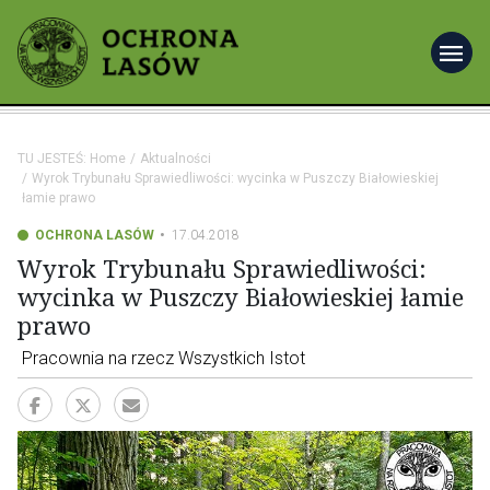
menu
TU JESTEŚ:
Home
Aktualności
Wyrok Trybunału Sprawiedliwości: wycinka w Puszczy Białowieskiej
łamie prawo
OCHRONA LASÓW
17.04.2018
Wyrok Trybunału Sprawiedliwości:
wycinka w Puszczy Białowieskiej łamie
prawo
Pracownia na rzecz Wszystkich Istot