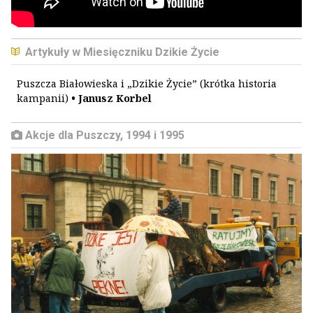
Artykuły w Miesięczniku Dzikie Życie
Puszcza Białowieska i „Dzikie Życie” (krótka historia
kampanii)
• Janusz Korbel
Akcje dla Puszczy, 1994 i 1995