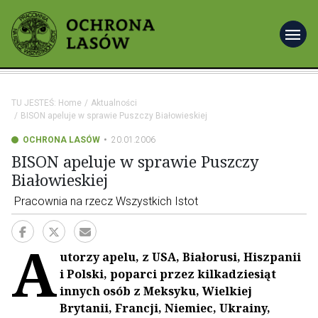
menu
TU JESTEŚ:
Home
Aktualności
BISON apeluje w sprawie Puszczy Białowieskiej
OCHRONA LASÓW
20.01.2006
BISON apeluje w sprawie Puszczy
Białowieskiej
Pracownia na rzecz Wszystkich Istot
A
utorzy apelu, z USA, Białorusi, Hiszpanii
i Polski, poparci przez kilkadziesiąt
innych osób z Meksyku, Wielkiej
Brytanii, Francji, Niemiec, Ukrainy,