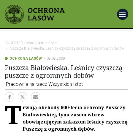
menu
TU JESTEŚ:
Home
Aktualności
Puszcza Białowieska. Leśnicy czyszczą puszczę z ogromnych dębów
OCHRONA LASÓW
08.08.2009
Puszcza Białowieska. Leśnicy czyszczą
puszczę z ogromnych dębów
Pracownia na rzecz Wszystkich Istot
T
rwają obchody 600-lecia ochrony Puszczy
Białowieskiej, tymczasem wbrew
obowiązującym zakazom leśnicy czyszczą
Puszczę z ogromnych dębów.