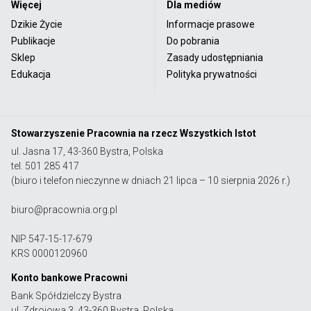
Więcej
Dla mediów
Dzikie Życie
Informacje prasowe
Publikacje
Do pobrania
Sklep
Zasady udostępniania
Edukacja
Polityka prywatności
Stowarzyszenie Pracownia na rzecz Wszystkich Istot
ul. Jasna 17, 43-360 Bystra, Polska
tel. 501 285 417
(biuro i telefon nieczynne w dniach 21 lipca – 10 sierpnia 2026 r.)
biuro@pracownia.org.pl
NIP 547-15-17-679
KRS 0000120960
Konto bankowe Pracowni
Bank Spółdzielczy Bystra
ul. Zdrojowa 3, 43-360 Bystra, Polska