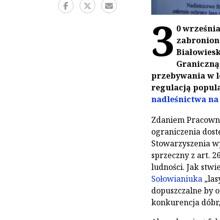
3
0 września
zabronion
Białowies
Graniczną
przebywania w l
regulacją popul
nadleśnictwa na 
Zdaniem Pracowni
ograniczenia dost
Stowarzyszenia w
sprzeczny z art. 2
ludności. Jak stw
Sołowianiuka
„las
dopuszczalne by og
konkurencja dóbr,