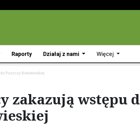
Raporty
Działaj z nami
Więcej
 do Puszczy Białowieskiej
cy zakazują wstępu d
ieskiej