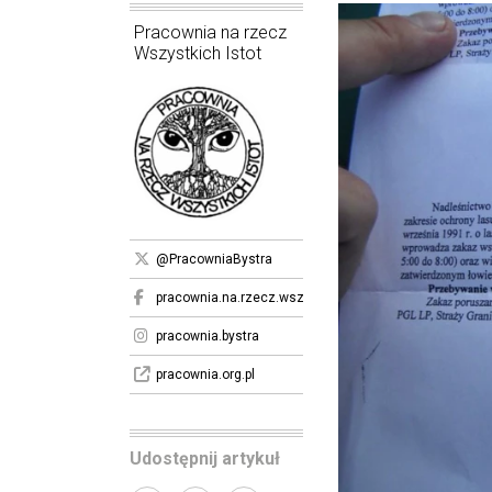
Pracownia na rzecz
Wszystkich Istot
@PracowniaBystra
pracownia.na.rzecz.wszystkich.istot
pracownia.bystra
pracownia.org.pl
Udostępnij artykuł