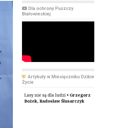
Dla ochrony Puszczy
Białowieskiej
Artykuły w Miesięczniku Dzikie
Życie
Lasy nie są dla ludzi
• Grzegorz
Bożek, Radosław Ślusarczyk