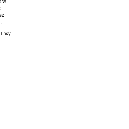
ż w
t
ez
.
„Lasy