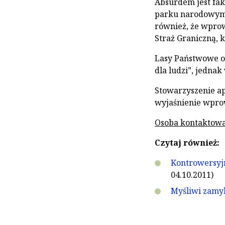
Absurdem jest fak
parku narodowym, 
również, że wpro
Straż Graniczną, 
Lasy Państwowe o
dla ludzi”, jednak
Stowarzyszenie a
wyjaśnienie wpro
Osoba kontaktowa
Czytaj również:
Kontrowersyjn
04.10.2011)
Myśliwi zamyk