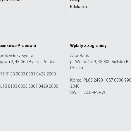
Edukacja
 bankowe Pracowni
Wpłaty z zagranicy
półdzielczy Bystra
Alior Bank
ojowa 3, 43-360 Bystra, Polska
pl. Wolności 9, 43-300 Bielsko-Bia
Polska
 15 8133 0003 0001 0429 2000
Konto: PL60 2490 1057 0000 99
PL15 8133 0003 0001 0429 2000
2340
SWIFT: ALBPPLPW