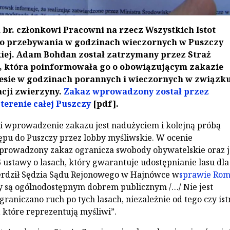
 br. członkowi Pracowni na rzecz Wszystkich Istot
o przebywania w godzinach wieczornych w Puszczy
kiej. Adam Bohdan został zatrzymany przez Straż
, która poinformowała go o obowiązującym zakazie
esie w godzinach porannych i wieczornych w związku
acji zwierzyny.
Zakaz wprowadzony został przez
terenie całej Puszczy
[pdf].
 wprowadzenie zakazu jest nadużyciem i kolejną próbą
ępu do Puszczy przez lobby myśliwskie. W ocenie
prowadzony zakaz ogranicza swobody obywatelskie oraz j
6 ustawy o lasach, który gwarantuje udostępnianie lasu dla
ierdził Sędzia Sądu Rejonowego w Hajnówce w
sprawie Ro
y są ogólnodostępnym dobrem publicznym /…/ Nie jest
raniczano ruch po tych lasach, niezależnie od tego czy ist
 które reprezentują myśliwi”.