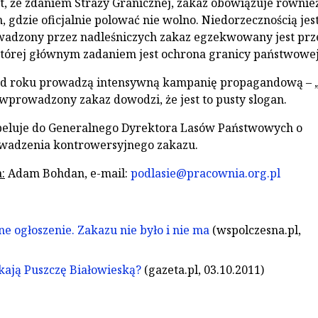
t, że zdaniem Straży Granicznej, zakaz obowiązuje równie
gdzie oficjalnie polować nie wolno. Niedorzecznością jes
wadzony przez nadleśniczych zakaz egzekwowany jest prz
której głównym zadaniem jest ochrona granicy państwowej
d roku prowadzą intensywną kampanię propagandową – 
 wprowadzony zakaz dowodzi, że jest to pusty slogan.
peluje do Generalnego Dyrektora Lasów Państwowych o
wadzenia kontrowersyjnego zakazu.
:
Adam Bohdan, e-mail:
podlasie@pracownia.org.pl
e ogłoszenie. Zakazu nie było i nie ma
(wspolczesna.pl,
ają Puszczę Białowieską?
(gazeta.pl, 03.10.2011)