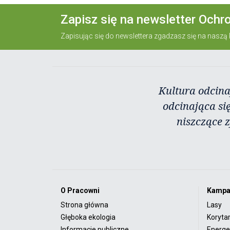
Zapisz się na newsletter Ochr
Zapisując się do newslettera zgadzasz się na naszą
Kultura odcina
odcinająca się
niszczące 
O Pracowni
Kampa
Strona główna
Lasy
Głęboka ekologia
Koryta
Informacje publiczne
Energet