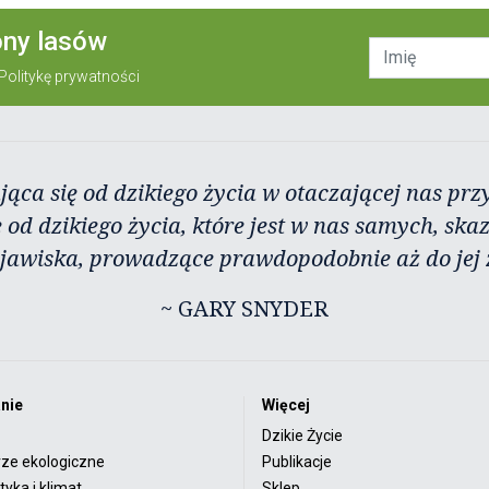
ony lasów
Politykę prywatności
jąca się od dzikiego życia w otaczającej nas przy
 od dzikiego życia, które jest w nas samych, ska
zjawiska, prowadzące prawdopodobnie aż do jej 
~ GARY SNYDER
nie
Więcej
Dzikie Życie
rze ekologiczne
Publikacje
yka i klimat
Sklep