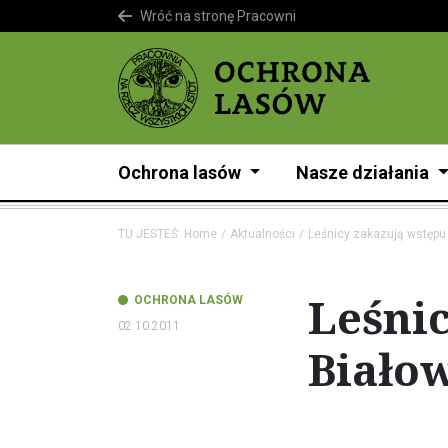
Wróć na stronę Pracowni
Ochrona lasów
Nasze działania
TU JESTEŚ:
Home
Aktualności
Leśnicy zakazują wstępu
Leśni
OCHRONA LASÓW
02.10.2011
Białow