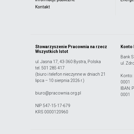
Kontakt
Stowarzyszenie Pracownia na rzecz
Konto
Wszystkich Istot
Bank S
ul. Jasna 17, 43-360 Bystra, Polska
ul. Zdr
tel. 501 285 417
(biuro i telefon nieczynne w dniach 21
Konto:
lipca – 10 sierpnia 2026 r.)
0001
IBAN: 
biuro@pracownia.org.pl
0001
NIP 547-15-17-679
KRS 0000120960