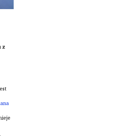
 z
est
mana
nieje