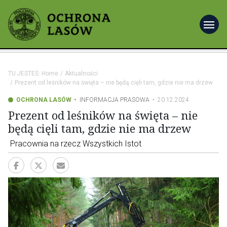
menu
TU JESTEŚ:
Home
Aktualności
Prezent od leśników na święta – nie będą cięli tam, gdzie nie ma drzew
OCHRONA LASÓW
INFORMACJA PRASOWA
20.12.2024
Prezent od leśników na święta – nie
będą cięli tam, gdzie nie ma drzew
Pracownia na rzecz Wszystkich Istot