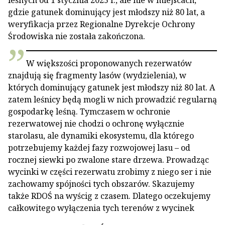
leśnych od 1 stycznia 2025 r., ale nie w miejscach,
gdzie gatunek dominujący jest młodszy niż 80 lat, a
weryfikacja przez Regionalne Dyrekcje Ochrony
Środowiska nie została zakończona.
W większości proponowanych rezerwatów
znajdują się fragmenty lasów (wydzielenia), w
których dominujący gatunek jest młodszy niż 80 lat. A
zatem leśnicy będą mogli w nich prowadzić regularną
gospodarkę leśną. Tymczasem w ochronie
rezerwatowej nie chodzi o ochronę wyłącznie
starolasu, ale dynamiki ekosystemu, dla którego
potrzebujemy każdej fazy rozwojowej lasu – od
rocznej siewki po zwalone stare drzewa. Prowadząc
wycinki w części rezerwatu zrobimy z niego ser i nie
zachowamy spójności tych obszarów. Skazujemy
także RDOŚ na wyścig z czasem. Dlatego oczekujemy
całkowitego wyłączenia tych terenów z wycinek