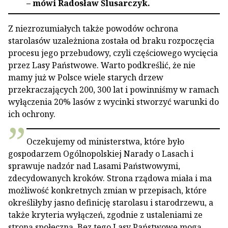
– mówi Radosław Ślusarczyk.
Z niezrozumiałych także powodów ochrona
starolasów uzależniona została od braku rozpoczęcia
procesu jego przebudowy, czyli częściowego wycięcia
przez Lasy Państwowe. Warto podkreślić, że nie
mamy już w Polsce wiele starych drzew
przekraczających 200, 300 lat i powinniśmy w ramach
wyłączenia 20% lasów z wycinki stworzyć warunki do
ich ochrony.
Oczekujemy od ministerstwa, które było
gospodarzem Ogólnopolskiej Narady o Lasach i
sprawuje nadzór nad Lasami Państwowymi,
zdecydowanych kroków. Strona rządowa miała i ma
możliwość konkretnych zmian w przepisach, które
określiłyby jasno definicję starolasu i starodrzewu, a
także kryteria wyłączeń, zgodnie z ustaleniami ze
stroną społeczną. Bez tego Lasy Państwowe mogą