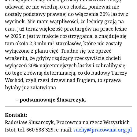
udawać, że nie wiedzą, o co chodzi, ponieważ nie
dostały podstawy prawnej do włączenia 20% lasów z
wycinek. Nie mam wątpliwości, że leśnicy grają na
czas. Już teraz większość przetargów na prace leśne
w 2025 r. jest w trakcie rozstrzygania, a znajduje się
3
tam około 2,3 mln m
starolasów, które nie zostały
wyłączone z planu cięć. Trudno się też oprzeć
wrażeniu, że gdyby rządzący rzeczywiście chcieli
wyłączeń 20% najcenniejszych lasów i zabraliby się
do tego z równą determinacją, co do budowy Tarczy
Wschód, czyli rzezi drzew nad Bugiem, to sprawa
byłaby już załatwiona
– podsumowuje Ślusarczyk.
Kontakt:
Radosław Ślusarczyk, Pracownia na rzecz Wszystkich
Istot, tel. 660 538 329; e-mail:
suchy@pracownia.org.pl