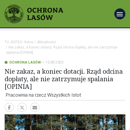
menu
TU JESTEŚ:
Home
Aktualności
Nie zakaz, a koniec dotacji. Rząd odcina dopłaty, ale nie zatrzymuje
spalania [OPINIA]
OCHRONA LASÓW
10.09.2025
Nie zakaz, a koniec dotacji. Rząd odcina
dopłaty, ale nie zatrzymuje spalania
[OPINIA]
Pracownia na rzecz Wszystkich Istot