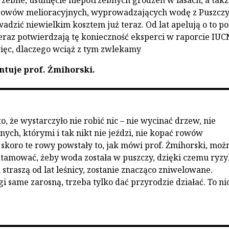
trzebne, usunięcie niepotrzebnych grodzeń w lasach, a tak
rowów melioracyjnych, wyprowadzających wodę z Puszczy
dzić niewielkim kosztem już teraz. Od lat apelują o to po
teraz potwierdzają tę konieczność eksperci w raporcie IUC
ięc, dlaczego wciąż z tym zwlekamy
ntuje prof. Żmihorski.
, że wystarczyło nie robić nic – nie wycinać drzew, nie
nych, którymi i tak nikt nie jeździ, nie kopać rowów
 skoro te rowy powstały to, jak mówi prof. Żmihorski, możn
tamować, żeby woda została w puszczy, dzięki czemu ryz
straszą od lat leśnicy, zostanie znacząco zniwelowane.
 same zarosną, trzeba tylko dać przyrodzie działać. To ni