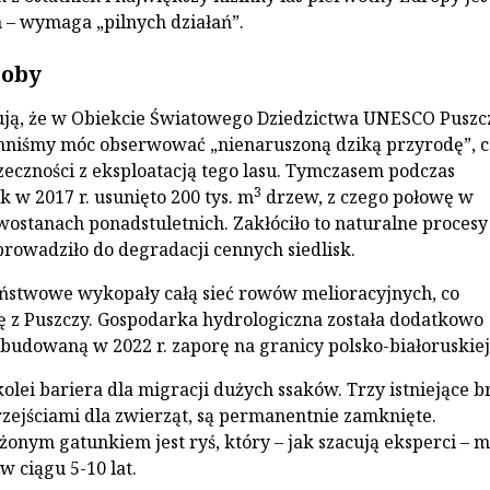
 – wymaga „pilnych działań”.
roby
ą, że w Obiekcie Światowego Dziedzictwa UNESCO Puszc
nniśmy móc obserwować „nienaruszoną dziką przyrodę”, co
zeczności z eksploatacją tego lasu. Tymczasem podczas
3
w 2017 r. usunięto 200 tys. m
drzew, z czego połowę w
ostanach ponadstuletnich. Zakłóciło to naturalne procesy
prowadziło do degradacji cennych siedlisk.
aństwowe wykopały całą sieć rowów melioracyjnych, co
z Puszczy. Gospodarka hydrologiczna została dodatkowo
budowaną w 2022 r. zaporę na granicy polsko-białoruskiej
olei bariera dla migracji dużych ssaków. Trzy istniejące 
rzejściami dla zwierząt, są permanentnie zamknięte.
żonym gatunkiem jest ryś, który – jak szacują eksperci – 
w ciągu 5-10 lat.