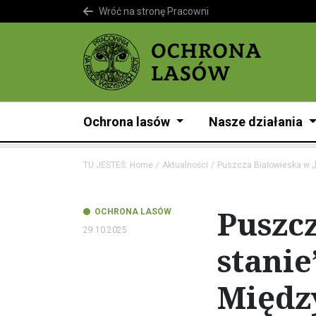
Wróć na stronę Pracowni
Ochrona lasów
Nasze działania
TU JESTEŚ:
Home
Aktualności
Puszcza Białowieska w „
Puszc
OCHRONA LASÓW
29.10.2025
stani
Międz