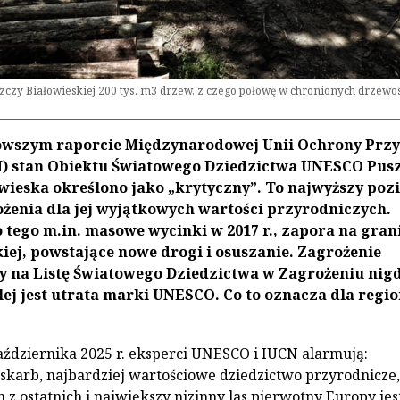
szczy Białowieskiej 200 tys. m3 drzew, z czego połowę w chronionych drzewo
owszym raporcie Międzynarodowej Unii Ochrony Prz
N) stan Obiektu Światowego Dziedzictwa UNESCO Pus
wieska określono jako „krytyczny”. To najwyższy poz
żenia dla jej wyjątkowych wartości przyrodniczych.
tego m.in. masowe wycinki w 2017 r., zapora na gran
iej, powstające nowe drogi i osuszanie. Zagrożenie
y na Listę Światowego Dziedzictwa w Zagrożeniu nigd
lej jest utrata marki UNESCO. Co to oznacza dla regio
aździernika 2025 r. eksperci UNESCO i IUCN alarmują:
 skarb, najbardziej wartościowe dziedzictwo przyrodnicze,
 z ostatnich i największy nizinny las pierwotny Europy jes