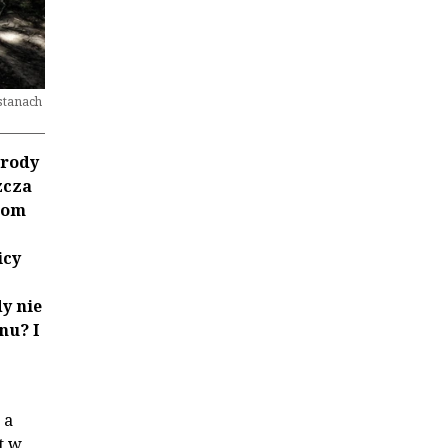
stanach
yrody
zcza
iom
icy
y nie
nu? I
 a
t w