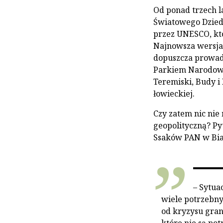
Od ponad trzech 
Światowego Dzied
przez UNESCO, któ
Najnowsza wersja 
dopuszcza prowad
Parkiem Narodowym
Teremiski, Budy 
łowieckiej.
Czy zatem nic nie
geopolityczną? Py
Ssaków PAN w Bia
– Sytua
wiele potrzebny
od kryzysu gran