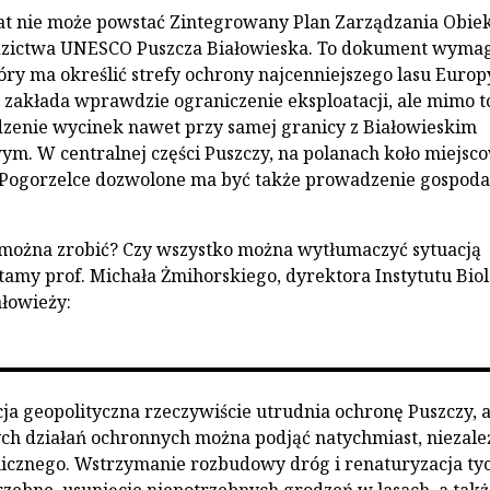
lat nie może powstać Zintegrowany Plan Zarządzania Obie
zictwa UNESCO Puszcza Białowieska. To dokument wyma
ry ma określić strefy ochrony najcenniejszego lasu Europ
zakłada wprawdzie ograniczenie eksploatacji, ale mimo t
zenie wycinek nawet przy samej granicy z Białowieskim
. W centralnej części Puszczy, na polanach koło miejsc
i Pogorzelce dozwolone ma być także prowadzenie gospoda
 można zrobić? Czy wszystko można wytłumaczyć sytuacją
tamy prof. Michała Żmihorskiego, dyrektora Instytutu Biol
łowieży:
cja geopolityczna rzeczywiście utrudnia ochronę Puszczy, a
ch działań ochronnych można podjąć natychmiast, niezale
icznego. Wstrzymanie rozbudowy dróg i renaturyzacja tyc