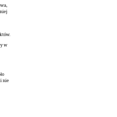
owa,
niej
aktów.
zy w
z
ło
i nie