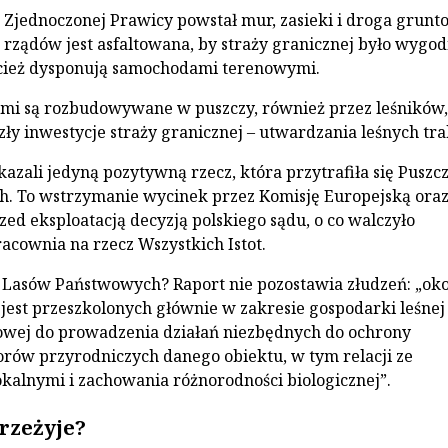
Zjednoczonej Prawicy powstał mur, zasieki i droga grunt
 rządów jest asfaltowana, by straży granicznej było wygod
ecież dysponują samochodami terenowymi.
ami są rozbudowywane w puszczy, również przez leśników,
zły inwestycje straży granicznej – utwardzania leśnych tr
azali jedyną pozytywną rzecz, która przytrafiła się Puszc
h. To wstrzymanie wycinek przez Komisję Europejską ora
zed eksploatacją decyzją polskiego sądu, o co walczyło
acownia na rzecz Wszystkich Istot.
i Lasów Państwowych? Raport nie pozostawia złudzeń: „oko
est przeszkolonych głównie w zakresie gospodarki leśnej 
owej do prowadzenia działań niezbędnych do ochrony
rów przyrodniczych danego obiektu, w tym relacji ze
okalnymi i zachowania różnorodności biologicznej”.
rzeżyje?