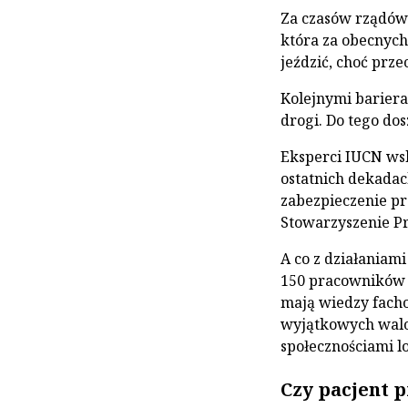
Za czasów rządów 
która za obecnych
jeździć, choć prz
Kolejnymi barier
drogi. Do tego dos
Eksperci IUCN wsk
ostatnich dekadac
zabezpieczenie pr
Stowarzyszenie Pr
A co z działaniam
150 pracowników j
mają wiedzy fach
wyjątkowych walo
społecznościami l
Czy pacjent p