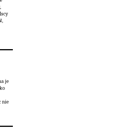
że
,
lscy
N,
a je
yko
c nie