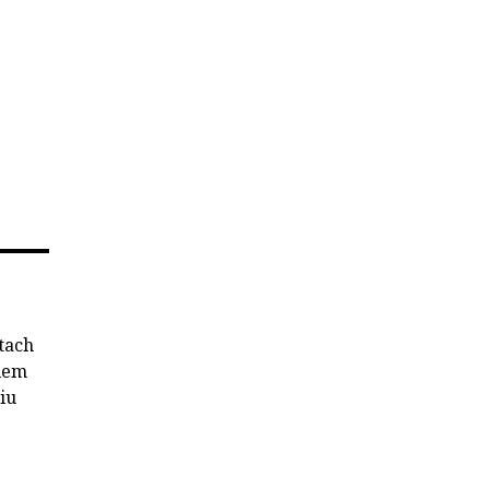
tach
kiem
iu