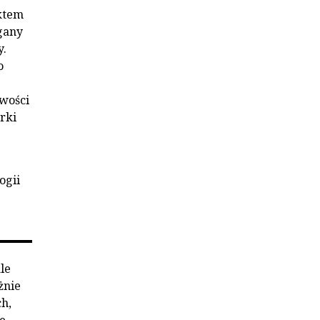
ktem
gany
y.
o
owości
rki
ogii
le
żnie
h,