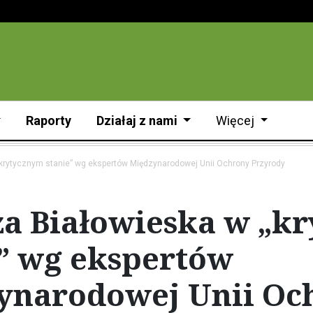
Raporty
Działaj z nami
Więcej
krytycznym stanie” wg ekspertów Międzynarodowej Unii Ochrony Przyrody
za Białowieska w „k
e” wg ekspertów
ynarodowej Unii Oc