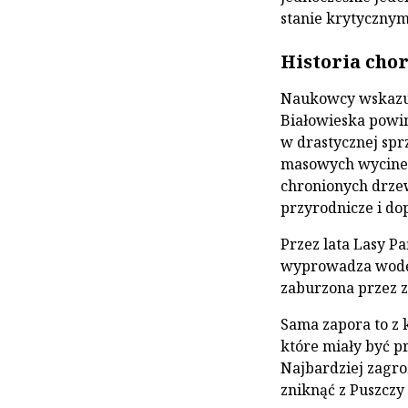
stanie krytycznym
Historia cho
Naukowcy wskazuj
Białowieska powi
w drastycznej spr
masowych wycinek 
chronionych drzew
przyrodnicze i do
Przez lata Lasy P
wyprowadza wodę 
zaburzona przez z
Sama zapora to z k
które miały być p
Najbardziej zagro
zniknąć z Puszczy 