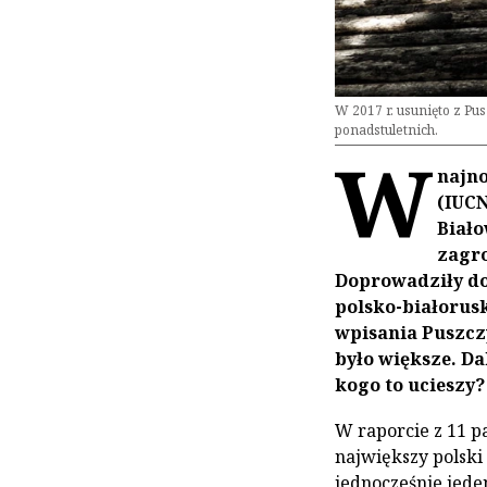
W 2017 r. usunięto z Pu
ponadstuletnich.
W
najn
(IUC
Biało
zagro
Doprowadziły do 
polsko-białorusk
wpisania Puszcz
było większe. Da
kogo to ucieszy?
W raporcie z 11 p
największy polski
jednocześnie jeden