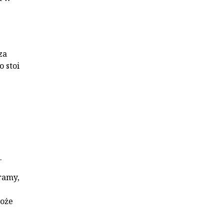
za
 stoi
.
bramy,
może