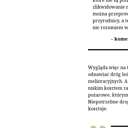
które nie są po
zlikwidowanie 
można przeprowa
przyrodnicy, a 
nie rozumiem w
– kome
Wygląda więc na to
odnawiać dróg leś
melioracyjnych. A
niskim kosztem za
pożarowe, którym 
Niepotrzebne drogi
kosztuje.