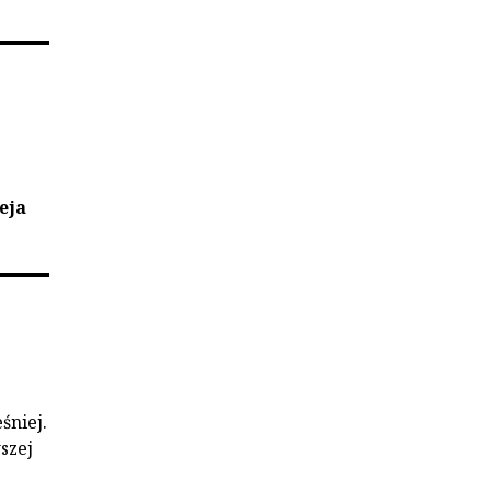
eja
śniej.
szej