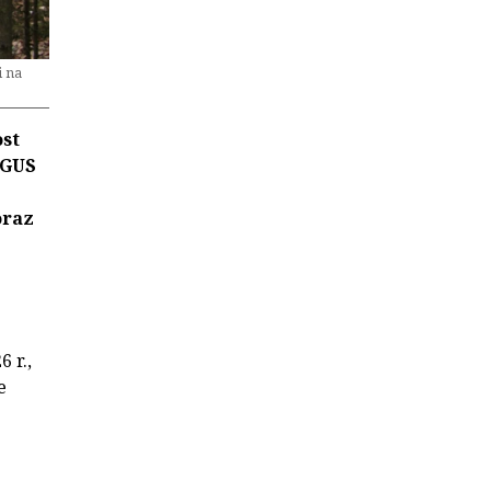
i na
ost
 GUS
oraz
 r.,
e