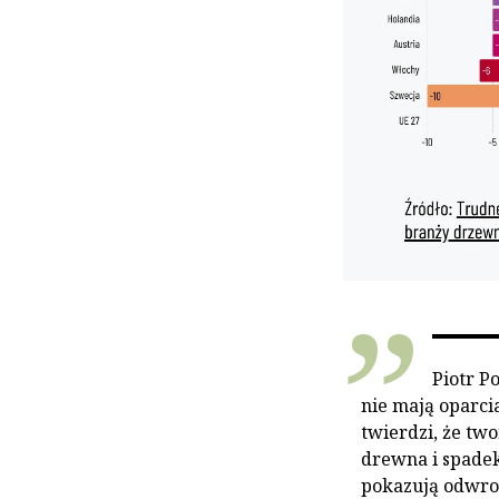
Piotr P
nie mają oparci
twierdzi, że t
drewna i spade
pokazują odwrot