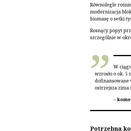
Równolegle rośni
modernizacja blo
biomasę o setki t
Rosnący popyt pr
szczególnie w okr
W ciągu
wzrosło o ok. 5
dofinansowane 
ostrzejsza zima
– kome
Potrzebna ko