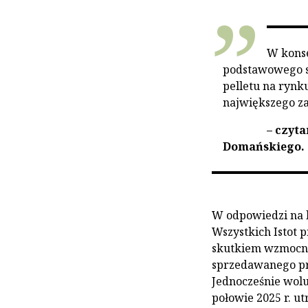
W konse
podstawowego s
pelletu na rynk
największego z
– czyt
Domańskiego.
W odpowiedzi na l
Wszystkich Istot p
skutkiem wzmocni
sprzedawanego prz
Jednocześnie wol
połowie 2025 r. u