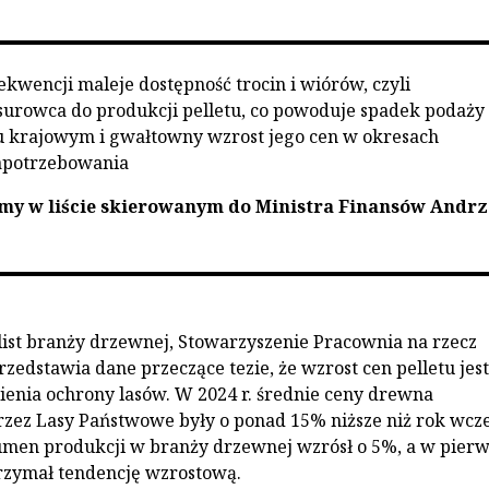
kwencji maleje dostępność trocin i wiórów, czyli
urowca do produkcji pelletu, co powoduje spadek podaży
u krajowym i gwałtowny wzrost jego cen w okresach
apotrzebowania
amy w liście skierowanym do Ministra Finansów Andrz
ist branży drzewnej, Stowarzyszenie Pracownia na rzecz
rzedstawia dane przeczące tezie, że wzrost cen pelletu jest
enia ochrony lasów. W 2024 r. średnie ceny drewna
ez Lasy Państwowe były o ponad 15% niższe niż rok wcze
umen produkcji w branży drzewnej wzrósł o 5%, a w pierw
trzymał tendencję wzrostową.