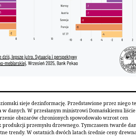
oziomski sieje dezinformację. Przedstawione przez niego t
a w danych. W przesłanym ministrowi Domańskiemu liście
worzenie obszarów chronionych spowodowało wzrost cen
k produkcji przemysłu drzewnego. Tymczasem twarde da
ne trendy. W ostatnich dwóch latach średnie ceny drewn