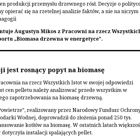
en produkcji przemysłu drzewnego rósł. Decyzje o polityc
 opierać się na rzetelnej analizie faktów, a nie na niczym
magogii
ntuje Augustyn Mikos z Pracowni na rzecz Wszystkic
aportu „Biomasa drzewna w energetyce”.
ji jest rosnący popyt na biomasę
acownia na rzecz Wszystkich Istot w swojej odpowiedzi
st cen pelletu należy analizować przede wszystkim w
cego zapotrzebowania na biomasę drzewną.
Powietrze”, realizowany przez Narodowy Fundusz Ochron
odarki Wodnej, doprowadził do złożenia ponad 250 tys.
nsowanie kotłów na biomasę. W ostatnich latach większoś
otyczyła instalacji spalających pellet.