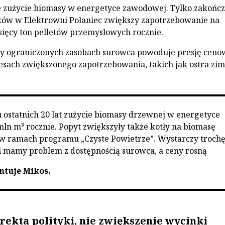
e zużycie biomasy w energetyce zawodowej. Tylko zakońc
ków w Elektrowni Połaniec zwiększy zapotrzebowanie na
ysięcy ton pelletów przemysłowych rocznie.
zy ograniczonych zasobach surowca powoduje presję ceno
esach zwiększonego zapotrzebowania, takich jak ostra zim
 ostatnich 20 lat zużycie biomasy drzewnej w energetyce
 mln m³ rocznie. Popyt zwiększyły także kotły na biomasę
w ramach programu „Czyste Powietrze”. Wystarczy troch
 i mamy problem z dostępnością surowca, a ceny rosną
ntuje Mikos.
rekta polityki, nie zwiększenie wycinki