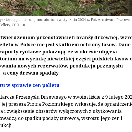
skiej objęte ochroną moratorium w styczniu 2024 r., Fot. Archiwum Pracown
Pellety, CCO 1.0
twierdzeniom przedstawicieli branży drzewnej, wzr
elletu w Polsce nie jest skutkiem ochrony lasów. Dane
raporty rynkowe pokazują, że w okresie objęcia
orium na wycinkę niewielkiej części polskich lasów 
ywania nowych rezerwatów, produkcja przemysłu
, a ceny drewna spadały.
tu w sprawie cen pelletu
darcza Przemysłu Drzewnego w swoim liście z 9 lutego 2026
jej prezesa Piotra Poziomskiego wskazuje, że ograniczeni
a i zwiększenie obszarów wyłączonych z użytkowania
owadzą do spadku podaży surowca, wzrostu jego cen i
ukcji.