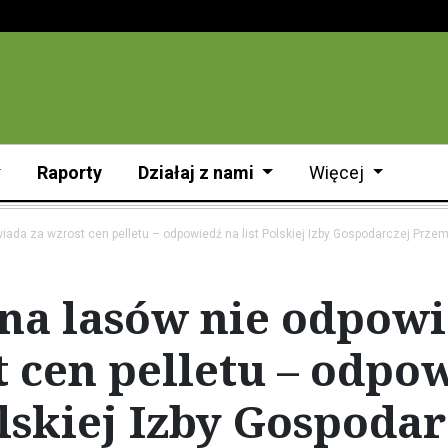
Raporty
Działaj z nami
Więcej
iada za wzrost cen pelletu – odpowiedź na list Polskiej Izby Gospodarczej Prz
na lasów nie odpowi
 cen pelletu – odpo
olskiej Izby Gospodar