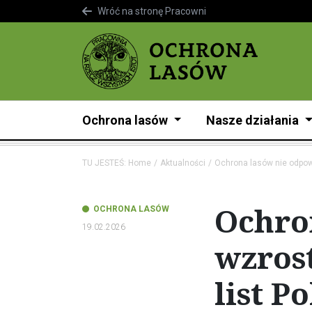
Wróć na stronę Pracowni
Ochrona lasów
Nasze działania
TU JESTEŚ:
Home
Aktualności
Ochrona lasów nie odpow
Ochro
OCHRONA LASÓW
19.02.2026
wzrost
list P