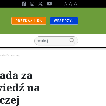
PRZEKAŻ 1,5%
WESPRZYJ
search
emysłu Drzewnego
ada za
wiedź na
czej