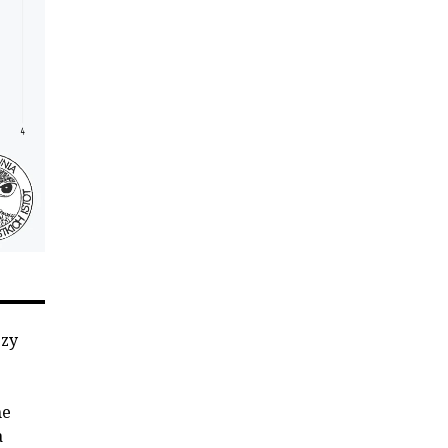
ezy
ne
a