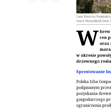
Lasy Puszczy Świętokrzy
rzecz Wszystkich Istot. 
W
brew 
cen p
oraz 
morat
w okresie powoł
drzewnego rosła
Sprostowanie lis
Polska Izba Gospo
podpisanym przez 
pozyskania drewn
gospodarczego pr
ograniczenia prod