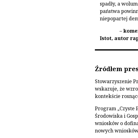
spadły, a wolum
państwa powinny
niepopartej de
– kome
Istot, autor r
Źródłem pres
Stowarzyszenie Pr
wskazuje, że wzro
kontekście rosną
Program „Czyste 
Środowiska i Gosp
wniosków o dofina
nowych wniosków d