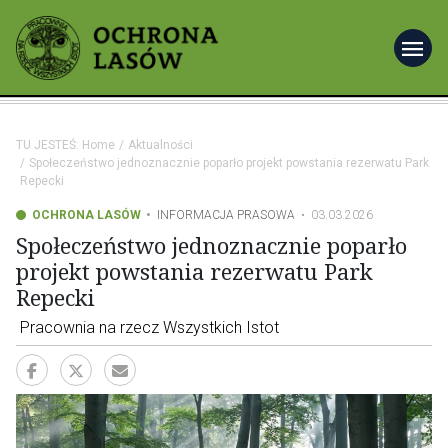
menu
TU JESTEŚ:
Home
Aktualności
Społeczeństwo jednoznacznie poparło projekt powstania rezerwatu Park
Repecki
OCHRONA LASÓW
INFORMACJA PRASOWA
03.03.2026
Społeczeństwo jednoznacznie poparło
projekt powstania rezerwatu Park
Repecki
Pracownia na rzecz Wszystkich Istot