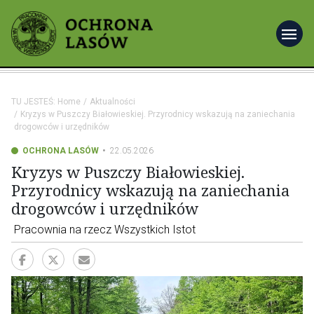
menu
TU JESTEŚ:
Home
Aktualności
Kryzys w Puszczy Białowieskiej. Przyrodnicy wskazują na zaniechania
drogowców i urzędników
OCHRONA LASÓW
22.05.2026
Kryzys w Puszczy Białowieskiej.
Przyrodnicy wskazują na zaniechania
drogowców i urzędników
Pracownia na rzecz Wszystkich Istot