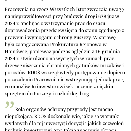
Pracownia na rzecz Wszystkich Istot zwracała uwagę
na nieprawidłowości przy budowie drogi 678 już w
2024 r. apelując o wstrzymanie prac do czasu
doprowadzenia przedsięwzięcia do stanu zgodnego z
prawem i wymogami ochrony Puszczy. W sprawę
była zaangażowana Prokuratura Rejonowa w
Hajnówce, ponieważ podczas oględzin z 16 grudnia
2024 r. stwierdzono na wyciętych w ramach prac
drzew zniszczenia chronionych gatunków mszaków i
porostów. RDOŚ wszczął wtedy postępowanie dopiero
po zażaleniu Pracowni, nie wstrzymując jednak prac,
co umożliwiło inwestorowi wkroczenie z ciężkim
sprzętem do Puszczy i rozbiórkę drogi.
Rola organów ochrony przyrody jest mocno
niepokojąca. RDOŚ doskonale wie, jakie są warunki
wydanych dla tej inwestycji decyzji i jakich zezwoleń
brakuje inwestorowi. Zna także znaczenie okresu