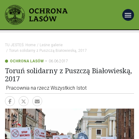
menu
TU JESTEŚ:
Home
Leśne galerie
Toruń solidarny z Puszczą Białowieską, 2017
OCHRONA LASÓW
06.06.2017
Toruń solidarny z Puszczą Białowieską,
2017
Pracownia na rzecz Wszystkich Istot