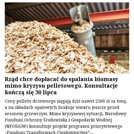
Rząd chce dopłacać do spalania biomasy
mimo kryzysu pelletowego. Konsultacje
kończą się 30 lipca
Ceny pelletu drzewnego sięgają dziś nawet 2500 zł za tonę,
a na składach opałowych brakuje towaru jeszcze przed
sezonem grzewczym. Mimo kryzysowej sytuacji, Narodowy
Fundusz Ochrony Środowiska i Gospodarki Wodnej
(NFOŚiGW) konsultuje projekt programu priorytetowego
„Fundusz Transformacji Ciepłownictwa”,...