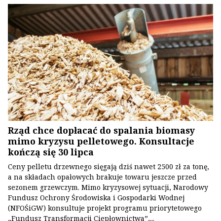
Rząd chce dopłacać do spalania biomasy
mimo kryzysu pelletowego. Konsultacje
kończą się 30 lipca
Ceny pelletu drzewnego sięgają dziś nawet 2500 zł za tonę,
a na składach opałowych brakuje towaru jeszcze przed
sezonem grzewczym. Mimo kryzysowej sytuacji, Narodowy
Fundusz Ochrony Środowiska i Gospodarki Wodnej
(NFOŚiGW) konsultuje projekt programu priorytetowego
„Fundusz Transformacji Ciepłownictwa”,...