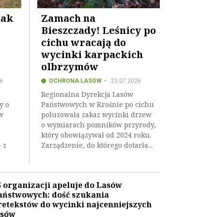
nak
Zamach na
Bieszczady! Leśnicy po
cichu wracają do
wycinki karpackich
olbrzymów
6
OCHRONA LASÓW
23.07.2026
Regionalna Dyrekcja Lasów
y o
Państwowych w Krośnie po cichu
w
poluzowała zakaz wycinki drzew
o wymiarach pomników przyrody,
który obowiązywał od 2024 roku.
 z
Zarządzenie, do którego dotarła...
5 organizacji apeluje do Lasów
aństwowych: dość szukania
retekstów do wycinki najcenniejszych
asów