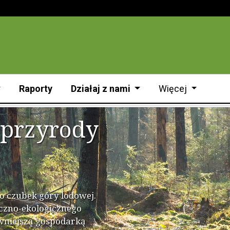
Raporty
Działaj z nami
Więcej
i przyrody
ko czubek góry lodowej.
czno-ekologicznego
ywniejszą gospodarką