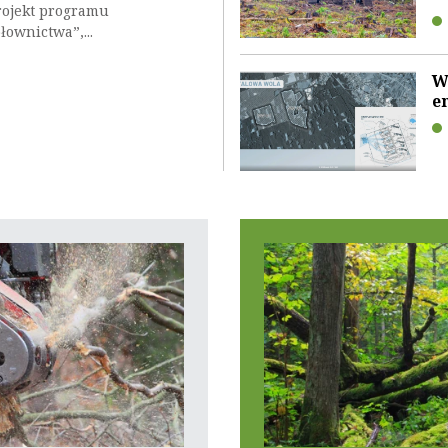
rojekt programu
ownictwa”,...
W
e