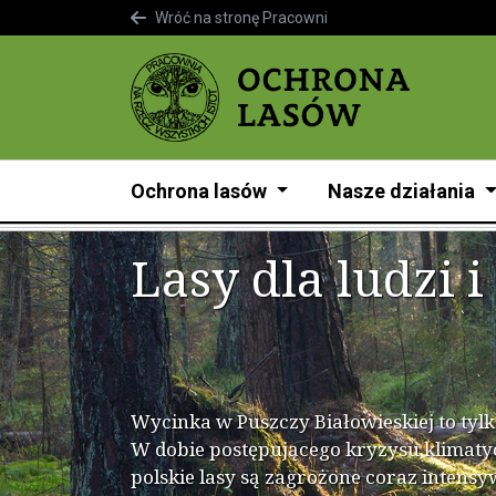
Wróć na stronę Pracowni
Ochrona lasów
Nasze działania
Lasy dla ludzi 
Wycinka w Puszczy Białowieskiej to tyl
W dobie postępującego kryzysu klimaty
polskie lasy są zagrożone coraz intens