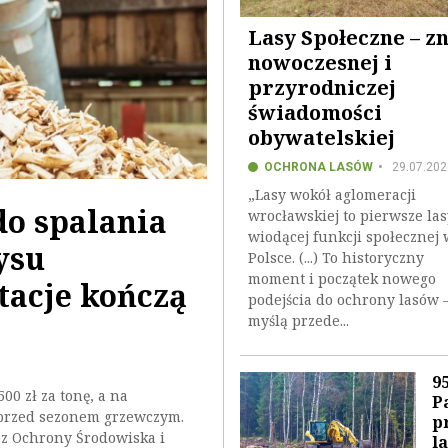
Lasy Społeczne – z
nowoczesnej i
przyrodniczej
świadomości
obywatelskiej
OCHRONA LASÓW
29.07.202
„Lasy wokół aglomeracji
do spalania
wrocławskiej to pierwsze las
wiodącej funkcji społecznej 
ysu
Polsce. (...) To historyczny
moment i początek nowego
tacje kończą
podejścia do ochrony lasów –
myślą przede...
9
00 zł za tonę, a na
P
 przed sezonem grzewczym.
p
z Ochrony Środowiska i
l