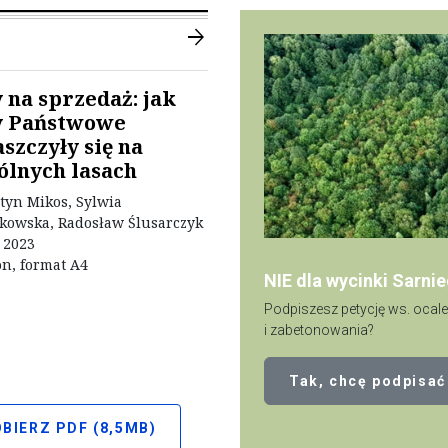
arrow_forward
 na sprzedaż: jak
y Państwowe
szczyły się na
ólnych lasach
tyn Mikos, Sylwia
tkowska, Radosław Ślusarczyk
 2023
on, format A4
NIE dla wycinki Sarni
Podpiszesz petycję ws. ocale
i zabetonowania?
Tak, chcę podpisać
BIERZ PDF (8,5MB)