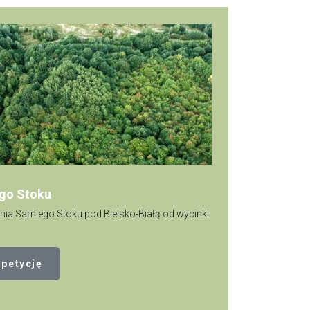
ego Stoku
nia Sarniego Stoku pod Bielsko-Białą od wycinki
 petycję