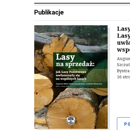
Publikacje
Lasy
Las
uwła
wsp
Augus
Szczu
Bystra
16 str
PO