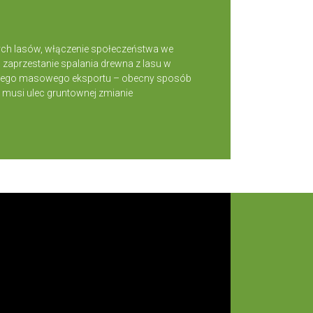
ych lasów, włączenie społeczeństwa we
zaprzestanie spalania drewna z lasu w
ie jego masowego eksportu – obecny sposób
 musi ulec gruntownej zmianie