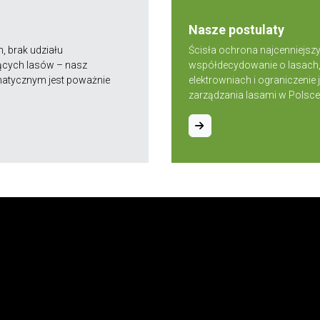
Nasze postulaty
, brak udziału
Ścisła ochrona najcenniejsz
ących lasów – nasz
współdecydowanie o lasach, 
imatycznym jest poważnie
elektrowniach i ograniczen
zarządzania lasami w Polsce