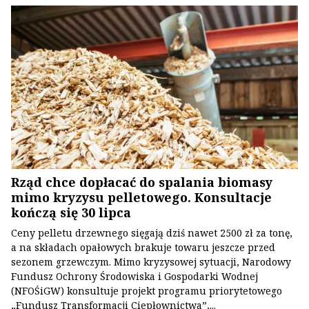
Rząd chce dopłacać do spalania biomasy
mimo kryzysu pelletowego. Konsultacje
kończą się 30 lipca
Ceny pelletu drzewnego sięgają dziś nawet 2500 zł za tonę,
a na składach opałowych brakuje towaru jeszcze przed
sezonem grzewczym. Mimo kryzysowej sytuacji, Narodowy
Fundusz Ochrony Środowiska i Gospodarki Wodnej
(NFOŚiGW) konsultuje projekt programu priorytetowego
„Fundusz Transformacji Ciepłownictwa”,...